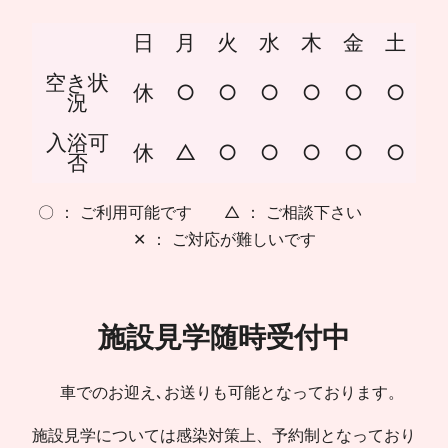
日
月
火
水
木
金
土
空き状
休
○
○
○
○
○
○
況
入浴可
休
△
○
○
○
○
○
否
〇 ： ご利用可能です △ ： ご相談下さい
✕ ： ご対応が難しいです
施設見学随時受付中
車でのお迎え､お送りも可能となっております。
施設見学については感染対策上、予約制となっており